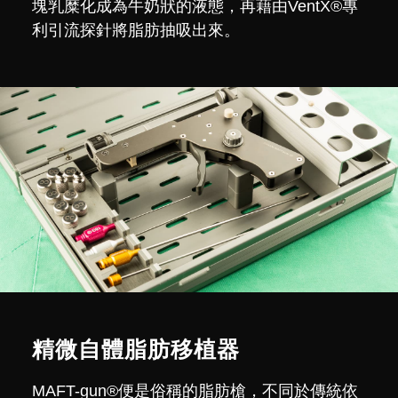
塊乳糜化成為牛奶狀的液態，再藉由VentX®專
利引流探針將脂肪抽吸出來。
精微自體脂肪移植器
MAFT-gun®便是俗稱的脂肪槍，不同於傳統依