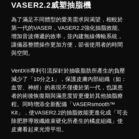
VASER2.2威塑抽脂機
為了滿足不同體型的愛美需求與渴望，相較於
第一代的VASER，VASER2.2強化抽脂效能、
增加音波傳遞的效率，並內建無線傳輸系統，
讓儀器整體操作更加方便，節省使用者的時間
與空間。
VentX®專利引流探針於抽吸脂肪所產生的負壓
減少了「10分之1」，保護皮膚內部組織（如：
血管、神經）的表現不僅優於第一代，也讓患
者的術後恢復期與滿意度皆更優於其他抽脂療
程。同時增添全新配備「VASERsmooth™
Kit」，使VASER2.2的抽脂效能更進化成「可去
除肥胖導致纖維束硬化所產生的橘皮組織」使
皮膚看起來光滑平坦。