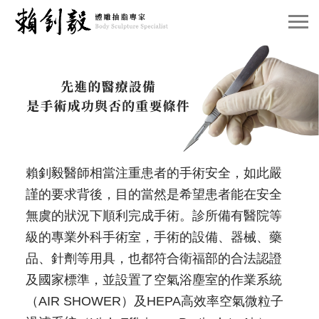
e關於賴院長
e威塑抽脂介紹
e案例分享
e賴院長觀點
賴釗毅醫師相當注重患者的手術安全，如此嚴
謹的要求背後，目的當然是希望患者能在安全
e預約諮詢
無虞的狀況下順利完成手術。診所備有醫院等
級的專業外科手術室，手術的設備、器械、藥
品、針劑等用具，也都符合衛福部的合法認證
及國家標準，並設置了空氣浴塵室的作業系統
（AIR SHOWER）及HEPA高效率空氣微粒子