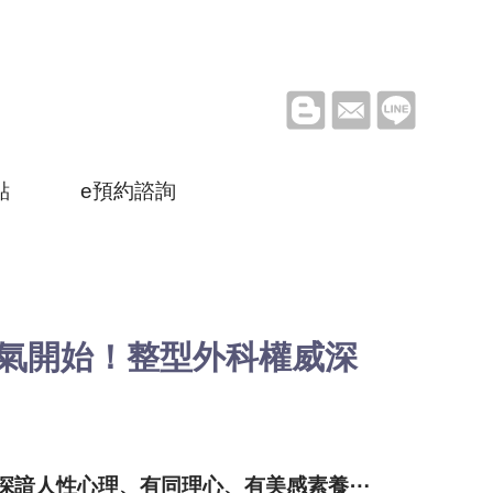
中
點
e預約諮詢
信與勇氣開始！整型外科權威深
深諳人性心理、有同理心、有美感素養⋯