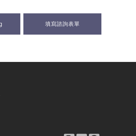
g
填寫諮詢表單
點