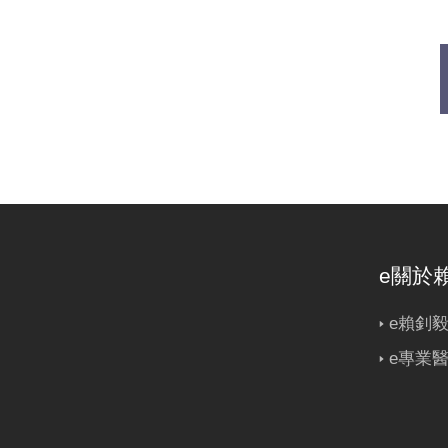
e關於
e賴釗
e專業