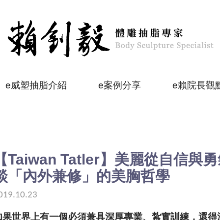
e威塑抽脂介紹
e案例分享
e賴院長觀
【Taiwan Tatler】美麗從自
談「內外兼修」的美胸哲學
釗毅院長介紹
e專業醫療設備
019.10.23
如果世界上有一個必須兼具深厚專業、紮實訓練，還得