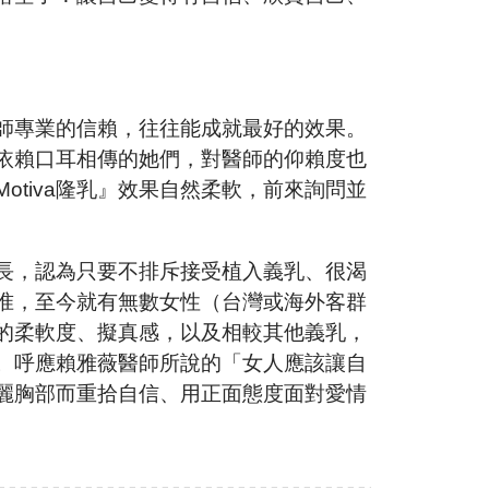
師專業的信賴，往往能成就最好的效果。
依賴口耳相傳的她們，對醫師的仰賴度也
tiva隆乳』效果自然柔軟，前來詢問並
長，認為只要不排斥接受植入義乳、很渴
准，至今就有無數女性（台灣或海外客群
來的柔軟度、擬真感，以及相較其他義乳，
。呼應賴雅薇醫師所說的「女人應該讓自
麗胸部而重拾自信、用正面態度面對愛情