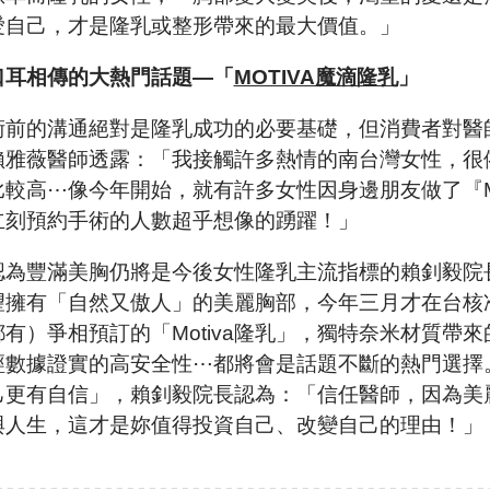
愛自己，才是隆乳或整形帶來的最大價值。」
口耳相傳的大熱門話題—「
MOTIVA魔滴隆乳
」
術前的溝通絕對是隆乳成功的必要基礎，但消費者對醫
賴雅薇醫師透露：「我接觸許多熱情的南台灣女性，很
比較高⋯像今年開始，就有許多女性因身邊朋友做了『Mo
立刻預約手術的人數超乎想像的踴躍！」
認為豐滿美胸仍將是今後女性隆乳主流指標的賴釗毅院
望擁有「自然又傲人」的美麗胸部，今年三月才在台核
都有）爭相預訂的「Motiva隆乳」，獨特奈米材質帶
經數據證實的高安全性⋯都將會是話題不斷的熱門選擇
己更有自信」，賴釗毅院長認為：「信任醫師，因為美
與人生，這才是妳值得投資自己、改變自己的理由！」