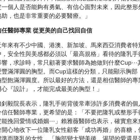
定一個人是否能夠有勇氣、有信心面對未來，因此整形
協助，也是非常重要的必要醫療。」
信任醫師專業 從更美的自己找回自信
近年來有不少中國、港澳、新加坡、馬來西亞消費者特
中，安全性與美感都必須以「最高規格」看待的隆乳手
影響，求診時，常只顧著要求醫師為她做到什麼Cup
愛豐滿渾圓的胸型。而Cup這樣的分類，只能顯示胸
胸型飽滿渾圓度。所以最好的方法，還是相信醫師的專
用心『設計』，才能完成最美的胸型！」
賴釗毅院長表示，隆乳手術背後常牽涉許多消費者的個
分信任醫師專業，更希望的是：「不要把隆乳或整形手
定能挽回愛情或婚姻⋯」賴雅薇醫師也表示，確實愈來
曾開心地收下一位隆乳女性顧客「成功再婚」的喜糖，
標準而隆乳的女性，「胸部變大變美後，渴望的愛還是