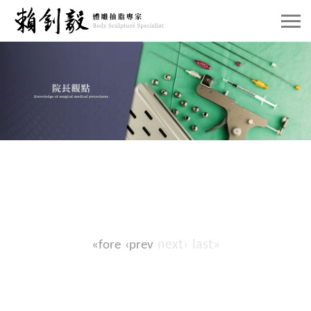
e關於賴院長
e威塑抽脂介紹
e案例分享
e賴院長觀點
e預約諮詢
next›
last»
«fore
‹prev