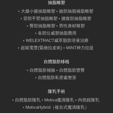
抽脂雕塑
大腿小腿抽脂雕塑
臉部抽脂補脂雕塑
背部手臂抽脂雕塑
腰腹部抽脂雕塑
臀部抽脂雕塑
男性身材雕塑
各部位威塑抽脂費用
WELEXTRACT威萃脂肪溶液治療
超能電漿(緊緻拉皮術)
MINT神力拉提
自體脂肪移植
自體脂肪補臉
自體脂肪豐臀
自體脂肪私密處整形
隆乳手術
自體脂肪隆乳
Motiva魔滴隆乳
內視鏡隆乳
MotivaHybrid（複合式魔滴隆乳）