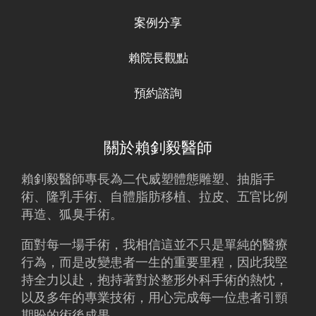
案例分享
賴院長觀點
預約諮詢
關於賴釗毅醫師
賴釗毅
醫師專長為二代威塑體態雕塑、
抽脂
手
術、
隆乳
手術、
自體脂肪移植
、拉皮、五官比例
再造、狐臭手術。
面對每一場手術，我相信這並不只是單純的醫療
行為，而是改變患者一生的重要里程，因此我堅
持全力以赴，抱持著對於整形外科手術的熱忱，
以及多年的專業技術，用心完成每一位患者引頸
期盼的術後成果。