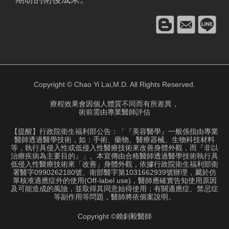
Copyright © Chao Yi Lai,M.D. All Rights Reserved.
療程效果會因個人體質不同而有所差異，
術前需由專業醫師評估
【提醒】行政院衛生福利部公告：「『美容醫學』一般係指由專業
醫師透過醫學技術，如：手術、藥物、醫療器械、生物科技材料
等，執行具侵入性或低侵入性醫療技術來改善身體外觀，而『非以
治療疾病為主要目的』」。本宣傳由合格醫師透過醫學技術執行具
低侵入性醫療技術來「改善」身體外觀，依據行政院衛生福利部衛
署醫字0990262180號、衛部醫字第1031662939號辦理，屬於仿
單核准適應症外的使用(Off-label use)，醫師應確實告知使用原因
及可能造成的風險，並取得其同意始得使用；有關適應症、禁忌症
等副作用等問題，醫師將依個案說明。
Copyright ©賴釗毅醫師