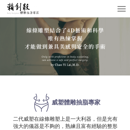
關於賴院長
威塑抽脂介紹
抽脂雕塑
自體脂肪移植
隆乳手術
案例分享
威塑
體雕抽脂專家
賴院長觀點
二代威塑在線條雕塑上是一大利器，但是光有
強大的儀器是不夠的，熟練且富有經驗的整形