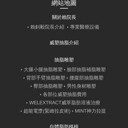
預約諮詢
網站地圖
關於賴院長
賴釗毅院長介紹
專業醫療設備
威塑抽脂介紹
抽脂雕塑
大腿小腿抽脂雕塑
臉部抽脂補脂雕塑
背部手臂抽脂雕塑
腰腹部抽脂雕塑
臀部抽脂雕塑
男性身材雕塑
各部位威塑抽脂費用
WELEXTRACT威萃脂肪溶液治療
超能電漿(緊緻拉皮術)
MINT神力拉提
自體脂肪移植