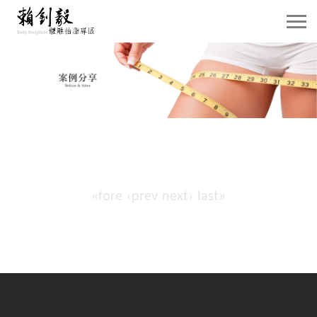
關於賴院長
威塑抽脂介紹
抽脂雕塑
自體脂肪移植
«fore
‹prev
next›
last»
隆乳手術
案例分享
賴院長觀點