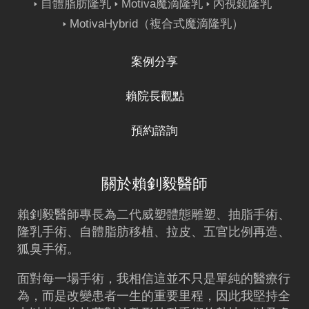
自體脂肪隆乳
Motiva魔滴隆乳
內視鏡隆乳
MotivaHybrid（複合式魔滴隆乳）
案例分享
賴院長觀點
預約諮詢
關於賴釗毅醫師
賴釗毅
醫師專長為二代威塑體態雕塑、
抽脂
手術、
隆乳
手術、
自體脂肪移植
、拉皮、五官比例再造、
狐臭手術。
面對每一場手術，我相信這並不只是單純的醫療行
為，而是改變患者一生的重要里程，因此我堅持全