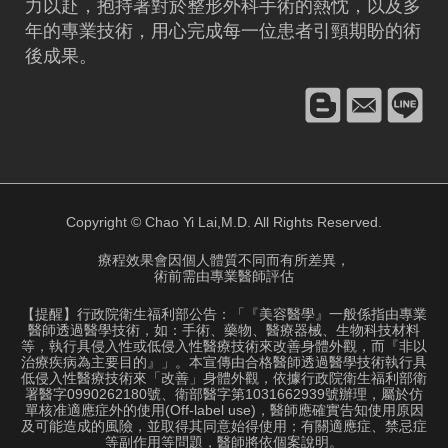
力以赴，抱持著對於整形外科手術的熱忱，以及多
年的專業技術，用心完成每一位患者引頸期盼的術
後成果。
Copyright © Chao Yi Lai,M.D. All Rights Reserved.
療程效果會因個人體質不同而有所差異，
術前需由專業醫師評估
【提醒】行政院衛生福利部公告：「『美容醫學』一般係指由專業
醫師透過醫學技術，如：手術、藥物、醫療器械、生物科技材料
等，執行具侵入性或低侵入性醫療技術來改善身體外觀，而『非以
治療疾病為主要目的』」。本宣傳由合格醫師透過醫學技術執行具
低侵入性醫療技術來「改善」身體外觀，依據行政院衛生福利部衛
署醫字0990262180號、衛部醫字第1031662939號辦理，屬於仿
單核准適應症外的使用(Off-label use)，醫師應確實告知使用原因
及可能造成的風險，並取得其同意始得使用；有關適應症、禁忌症
等副作用等問題，醫師將依個案說明。