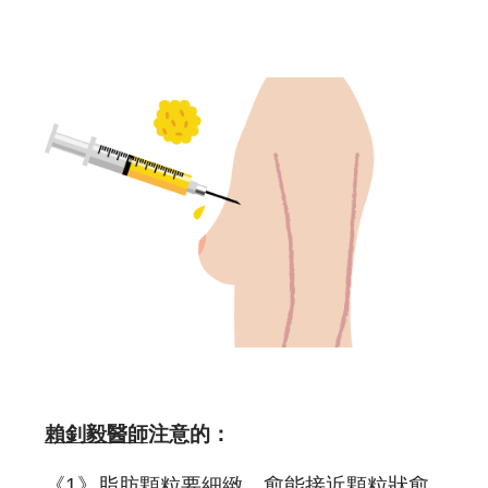
賴釗毅醫師
注意的：
《1》
脂肪顆粒要細緻，愈能接近顆粒狀愈