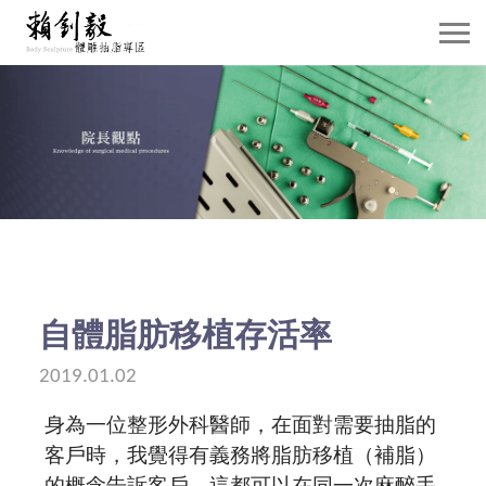
關於賴院長
威塑抽脂介紹
抽脂雕塑
自體脂肪移植
隆乳手術
自體脂肪移植存活率
案例分享
2019.01.02
身為一位整形外科醫師，在面對需要抽脂的
賴院長觀點
客戶時，我覺得有義務將脂肪移植（補脂）
的概念告訴客戶，這都可以在同一次麻醉手