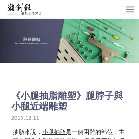
關於賴院長
威塑抽脂介紹
抽脂雕塑
自體脂肪移植
隆乳手術
《小腿抽脂雕塑》腿脖子與
小腿近端雕塑
案例分享
2019.12.11
賴院長觀點
抽脂來說，
小腿抽脂
是一個困難的部位，主