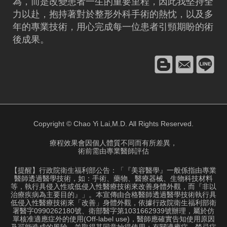
為，而是改變患者一生的重要里程，因此我堅持全
力以赴，抱持著對於整形外科手術的熱忱，以及多
年的專業技術，用心完成每一位患者引頸期盼的術
後成果。
Copyright © Chao Yi Lai,M.D. All Rights Reserved.
療程效果會因個人體質不同而有所差異，
術前需由專業醫師評估
【提醒】行政院衛生福利部公告：「『美容醫學』一般係指由專業
醫師透過醫學技術，如：手術、藥物、醫療器械、生物科技材料
等，執行具侵入性或低侵入性醫療技術來改善身體外觀，而『非以
治療疾病為主要目的』」。本宣傳由合格醫師透過醫學技術執行具
低侵入性醫療技術來「改善」身體外觀，依據行政院衛生福利部衛
署醫字0990262180號、衛部醫字第1031662939號辦理，屬於仿
單核准適應症外的使用(Off-label use)，醫師應確實告知使用原因