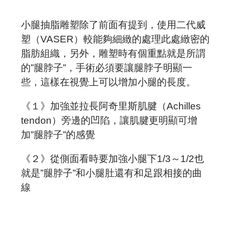
小腿抽脂雕塑除了前面有提到，使用二代威
塑（VASER）較能夠細緻的處理此處緻密的
脂肪組織，另外，雕塑時有個重點就是所謂
的”腿脖子”，手術必須要讓腿脖子明顯一
些，這樣在視覺上可以增加小腿的長度。
《１》加強並拉長阿奇里斯肌腱（Achilles
tendon）旁邊的凹陷，讓肌腱更明顯可增
加”腿脖子”的感覺
《２》從側面看時要加強小腿下1/3～1/2也
就是”腿脖子”和小腿肚還有和足跟相接的曲
線