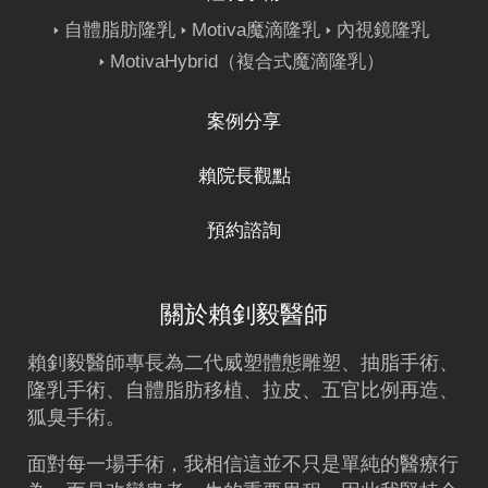
自體脂肪隆乳
Motiva魔滴隆乳
內視鏡隆乳
MotivaHybrid（複合式魔滴隆乳）
案例分享
賴院長觀點
預約諮詢
關於賴釗毅醫師
賴釗毅
醫師專長為二代威塑體態雕塑、
抽脂
手術、
隆乳
手術、
自體脂肪移植
、拉皮、五官比例再造、
狐臭手術。
面對每一場手術，我相信這並不只是單純的醫療行