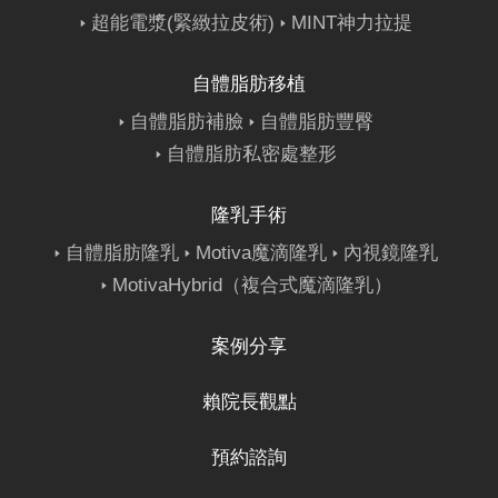
超能電漿(緊緻拉皮術)
MINT神力拉提
自體脂肪移植
自體脂肪補臉
自體脂肪豐臀
自體脂肪私密處整形
隆乳手術
自體脂肪隆乳
Motiva魔滴隆乳
內視鏡隆乳
MotivaHybrid（複合式魔滴隆乳）
案例分享
賴院長觀點
預約諮詢