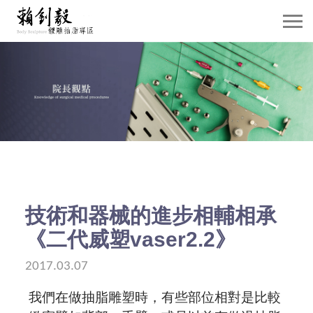
關於賴院長
威塑抽脂介紹
抽脂雕塑
自體脂肪移植
隆乳手術
技術和器械的進步相輔相承
《二代威塑vaser2.2》
案例分享
2017.03.07
賴院長觀點
我們在做抽脂雕塑時，有些部位相對是比較