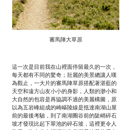
審馬陣大草原
這一次是目前我在山裡面停留最久的一次，
每天都有不同的驚奇；壯麗的美景總讓人嘆
為觀止，一大片的審馬陣草原搭配著湛藍的
天空和遠方山友小小的身影，人類的渺小和
大自然的包容是再協調不過的美麗構圖，原
以為五岩峰組成的崎嶇陵線是抵達南湖山屋
前的最後考驗，到了南湖圈谷前的陡峭碎石
坡才發現比起下翠池的碎石坡，這裡更令人