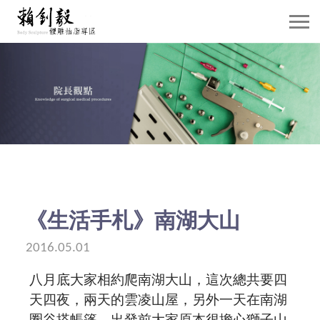
關於賴院長
威塑抽脂介紹
抽脂雕塑
自體脂肪移植
隆乳手術
《生活手札》南湖大山
案例分享
2016.05.01
八月底大家相約爬南湖大山，這次總共要四
賴院長觀點
天四夜，兩天的雲凌山屋，另外一天在南湖
圈谷搭帳篷，出發前大家原本很擔心獅子山