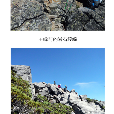
主峰前的岩石稜線