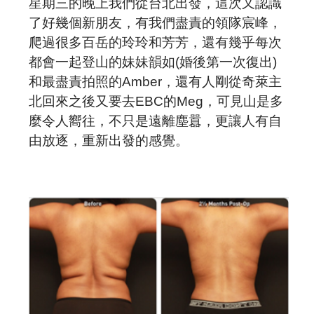
星期三的晚上我們從台北出發，這次又認識
了好幾個新朋友，有我們盡責的領隊宸峰，
爬過很多百岳的玲玲和芳芳，還有幾乎每次
都會一起登山的妹妹韻如(婚後第一次復出)
和最盡責拍照的Amber，還有人剛從奇萊主
北回來之後又要去EBC的Meg，可見山是多
麼令人嚮往，不只是遠離塵囂，更讓人有自
由放逐，重新出發的感覺。