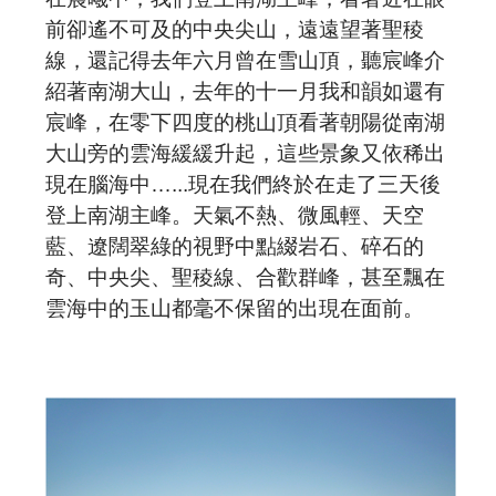
前卻遙不可及的中央尖山，遠遠望著聖稜
線，還記得去年六月曾在雪山頂，聽宸峰介
紹著南湖大山，去年的十一月我和韻如還有
宸峰，在零下四度的桃山頂看著朝陽從南湖
大山旁的雲海緩緩升起，這些景象又依稀出
現在腦海中…...現在我們終於在走了三天後
登上南湖主峰。天氣不熱、微風輕、天空
藍、遼闊翠綠的視野中點綴岩石、碎石的
奇、中央尖、聖稜線、合歡群峰，甚至飄在
雲海中的玉山都毫不保留的出現在面前。