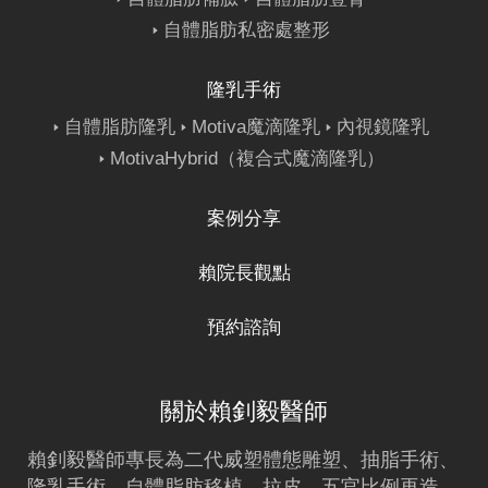
自體脂肪私密處整形
隆乳手術
自體脂肪隆乳
Motiva魔滴隆乳
內視鏡隆乳
MotivaHybrid（複合式魔滴隆乳）
案例分享
賴院長觀點
預約諮詢
關於賴釗毅醫師
賴釗毅
醫師專長為二代威塑體態雕塑、
抽脂
手術、
隆乳
手術、
自體脂肪移植
、拉皮、五官比例再造、