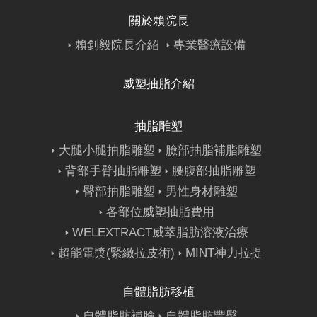
關於賴院長
賴釗毅院長介紹
專業醫療設備
威塑抽脂介紹
抽脂雕塑
大腿小腿抽脂雕塑
臉部抽脂補脂雕塑
背部手臂抽脂雕塑
腰腹部抽脂雕塑
臀部抽脂雕塑
男性身材雕塑
各部位威塑抽脂費用
WELEXTRACT威萃脂肪溶液治療
超能電漿(緊緻拉皮術)
MINT神力拉提
自體脂肪移植
自體脂肪補臉
自體脂肪豐臀