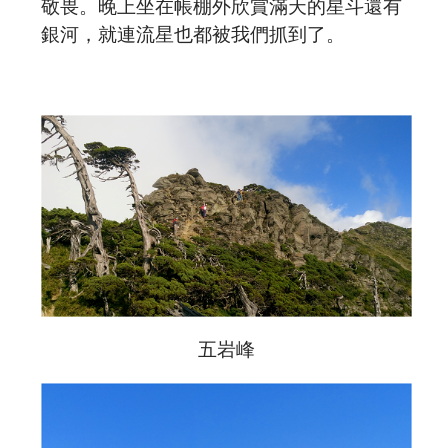
敬畏。晚上坐在帳棚外欣賞滿天的星斗還有
銀河，就連流星也都被我們抓到了。
五岩峰