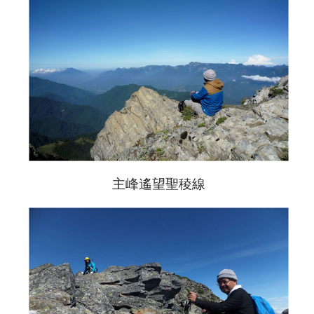
主峰遙望聖稜線