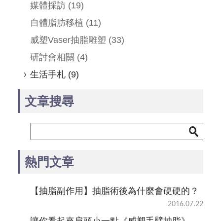
媒體採訪
(19)
自體脂肪移植
(11)
威塑Vaser抽脂雕塑
(33)
研討會相關
(4)
生活手札
(9)
文章搜尋
熱門文章
【抽脂副作用】抽脂術後為什麼會硬硬的？
2016.07.22
讓你看起來肩頭小一點《威塑手臂抽脂》