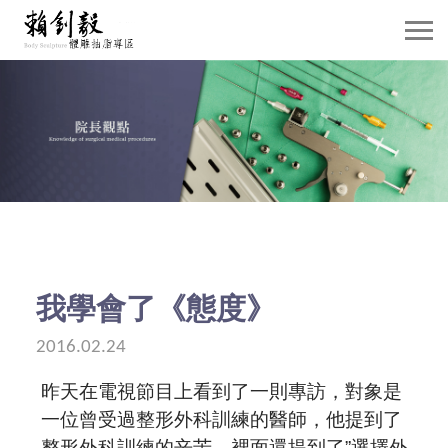
關於賴院長
威塑抽脂介紹
抽脂雕塑
自體脂肪移植
隆乳手術
我學會了《態度》
案例分享
2016.02.24
昨天在電視節目上看到了一則專訪，對象是
賴院長觀點
一位曾受過整形外科訓練的醫師，他提到了
整形外科訓練的辛苦，裡面還提到了”選擇外