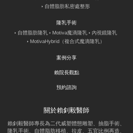
自體脂肪私密處整形
隆乳手術
自體脂肪隆乳
Motiva魔滴隆乳
內視鏡隆乳
MotivaHybrid（複合式魔滴隆乳）
案例分享
賴院長觀點
預約諮詢
關於賴釗毅醫師
賴釗毅
醫師專長為二代威塑體態雕塑、
抽脂
手術、
隆乳
手術、
自體脂肪移植
、拉皮、五官比例再造、