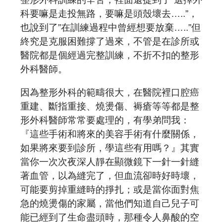
預約諮詢
科要嘛是走投無路，要嘛是頭殼壞去…..”，
也說到了”在訓練過程中曾經想要放棄…..”但
終究是克服困難撐了過來，不管是在診所或
醫院都是個經過完整訓練，不折不扣的整形
外科醫師。
因為整形外科的範疇很大，在醫院裡口腔癌
重建、斷指重接、燒燙傷、褥瘡等等都是整
形外科醫師常常要處理的，有學弟問我：
『這些手術和將來的美容手術有什麼關係，
如果將來要到診所，學這些有用嗎？』其實
當你一次次夜深人靜在顯微鏡下一針一針縫
著血管，以為縫完了，但血流卻時好時壞，
可能要剪掉重縫時的掙扎；或是當你面對焦
急的燒燙傷的家屬，當他們知道自己兒子可
能已經到了生命盡頭時，那種令人鼻酸的空