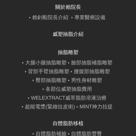
關於賴院長
賴釗毅院長介紹
專業醫療設備
威塑抽脂介紹
抽脂雕塑
大腿小腿抽脂雕塑
臉部抽脂補脂雕塑
背部手臂抽脂雕塑
腰腹部抽脂雕塑
臀部抽脂雕塑
男性身材雕塑
各部位威塑抽脂費用
WELEXTRACT威萃脂肪溶液治療
超能電漿(緊緻拉皮術)
MINT神力拉提
自體脂肪移植
自體脂肪補臉
自體脂肪豐臀