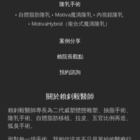
隆乳手術
自體脂肪隆乳
Motiva魔滴隆乳
內視鏡隆乳
MotivaHybrid（複合式魔滴隆乳）
案例分享
賴院長觀點
預約諮詢
關於賴釗毅醫師
賴釗毅
醫師專長為二代威塑體態雕塑、
抽脂
手術、
隆乳
手術、
自體脂肪移植
、拉皮、五官比例再造、
狐臭手術。
面對每一場手術，我相信這並不只是單純的醫療行