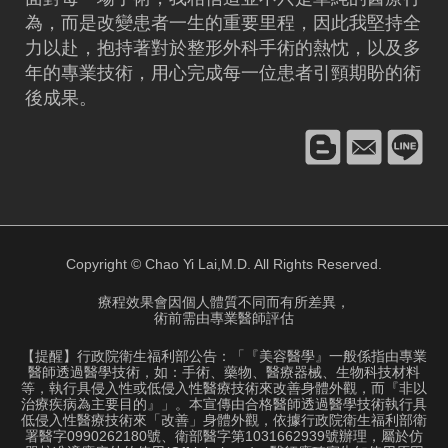
為，而是改變患者一生的重要里程，因此我堅持全
力以赴，抱持著對於整形外科手術的熱忱，以及多
年的專業技術，用心完成每一位患者引頸期盼的術
後成果。
Copyright © Chao Yi Lai,M.D. All Rights Reserved.
療程效果會因個人體質不同而有所差異，
術前需由專業醫師評估
【提醒】行政院衛生福利部公告：「『美容醫學』一般係指由專業
醫師透過醫學技術，如：手術、藥物、醫療器械、生物科技材料
等，執行具侵入性或低侵入性醫療技術來改善身體外觀，而『非以
治療疾病為主要目的』」。本宣傳由合格醫師透過醫學技術執行具
低侵入性醫療技術來「改善」身體外觀，依據行政院衛生福利部衛
署醫字0990262180號、衛部醫字第1031662939號辦理，屬於仿