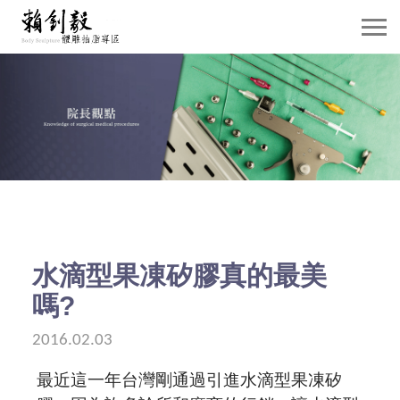
關於賴院長
威塑抽脂介紹
抽脂雕塑
自體脂肪移植
隆乳手術
水滴型果凍矽膠真的最美
嗎?
案例分享
2016.02.03
賴院長觀點
最近這一年台灣剛通過引進水滴型果凍矽