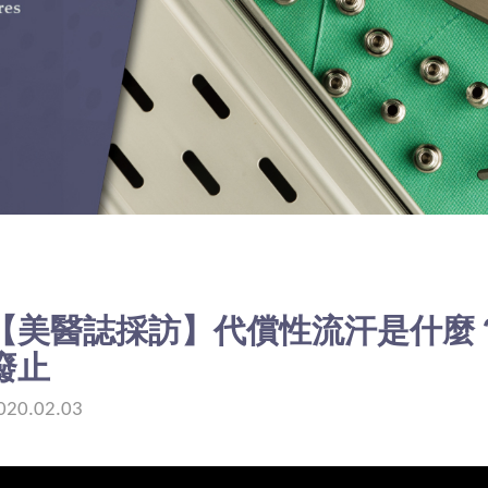
男性身材雕塑
各部位威塑抽脂費用
LEXTRACT威萃脂肪溶液治療
超能電漿(緊緻拉皮術)
MINT神力拉提
【美醫誌採訪】代償性流汗是什麼
廢止
020.02.03