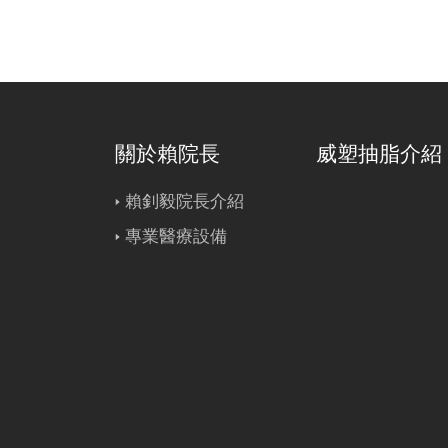
關於賴院長
威塑抽脂介紹
賴釗毅院長介紹
專業醫療設備