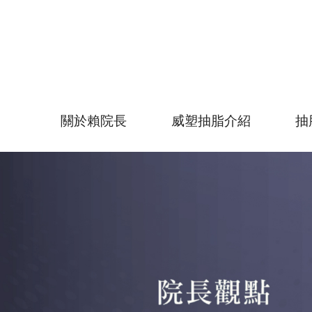
關於賴院長
威塑抽脂介紹
抽
賴釗毅院長介紹
專