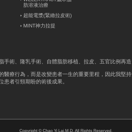
肪溶液治療
超能電漿(緊緻拉皮術)
MINT神力拉提
脂
手術、
隆乳
手術、
自體脂肪移植
、拉皮、五官比例再造
的醫療行為，而是改變患者一生的重要里程，因此我堅持
位患者引頸期盼的術後成果。
Copyright © Chao Yi Lai,M.D. All Rights Reserved.