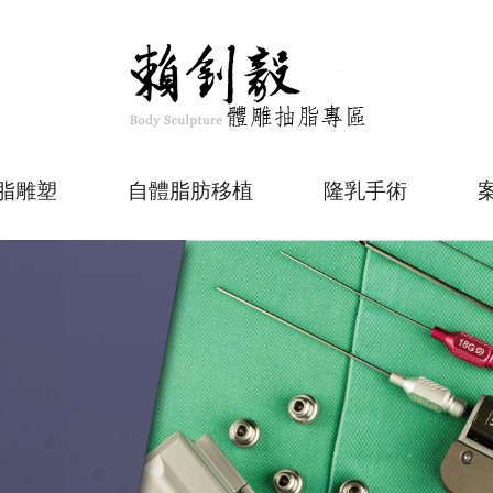
脂雕塑
自體脂肪移植
隆乳手術
大腿小腿抽脂雕塑
自體脂肪補臉
自體脂肪
臉部抽脂補脂雕塑
自體脂肪豐臀
Motiva
背部手臂抽脂雕塑
自體脂肪私密處整形
內視鏡
業醫療設備
腰腹部抽脂雕塑
MotivaHybrid
臀部抽脂雕塑