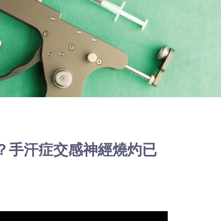
？手汗症交感神經燒灼已