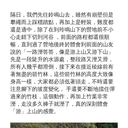
隔日，我們先往鈴鳴山去，雖然有崩壁但是
攀繩而上踩穩踏點，再加上是輕裝，難度都
還是適中，除了在到玲鳴山下的營地前不小
心走錯下切到河谷 ，前面的路程都還很順
暢，直到過了營地後終於體會到前面的山友
說的「一路溼答答，像是游上山又游下山」
先是一段陡升的水源處，整段路又溼又滑，
所有人幾乎都滑倒，接下來在接近稜線前有
著無盡的箭竹林，這些箭竹林的高度大致像
身高一樣，大家都必須低著頭走，不時還要
注意腳下的坡度變化， 手還要不斷地擋住彈
過來的竹枝，這個動作，再加上竹葉非常
溼，走沒多久褲子就溼了，真的深刻體會
「游」上山的感覺。