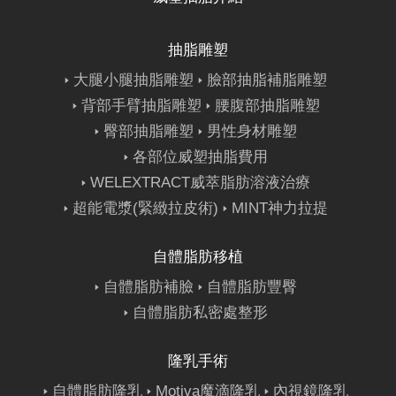
抽脂雕塑
大腿小腿抽脂雕塑
臉部抽脂補脂雕塑
背部手臂抽脂雕塑
腰腹部抽脂雕塑
臀部抽脂雕塑
男性身材雕塑
各部位威塑抽脂費用
WELEXTRACT威萃脂肪溶液治療
超能電漿(緊緻拉皮術)
MINT神力拉提
自體脂肪移植
自體脂肪補臉
自體脂肪豐臀
自體脂肪私密處整形
隆乳手術
自體脂肪隆乳
Motiva魔滴隆乳
內視鏡隆乳