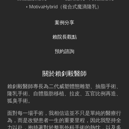
MotivaHybrid（複合式魔滴隆乳）
案例分享
賴院長觀點
預約諮詢
關於賴釗毅醫師
賴釗毅
醫師專長為二代威塑體態雕塑、
抽脂
手術、
隆乳
手術、
自體脂肪移植
、拉皮、五官比例再造、
狐臭手術。
面對每一場手術，我相信這並不只是單純的醫療行
為，而是改變患者一生的重要里程，因此我堅持全
力以赴，抱持著對於整形外科手術的熱忱，以及多