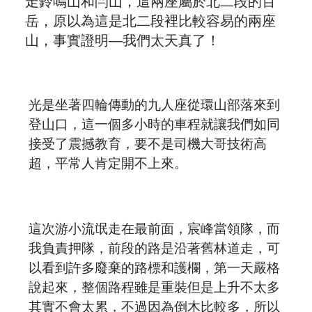
預約諮詢
走鈴鳴山和閂山，這兩座屬於北二段的百
岳，原以為這是北二段裡比較容易的兩座
山，事實證明—我們太天真了！
光是坐著四輪傳動的九人座從環山部落來到
登山口，這一個多小時的車程就讓我們如同
接受了震撼教育，要不是司機大哥技術高
超，平常人肯定開不上來。
這次游小流氓走在最前面，宸峰當領隊，而
我負責押隊，前段的路是沿著舊林道走，可
以看到許多廢棄的路標和護欄，第一天嚴格
說起來，整個路程雖是重裝但是上升不太多
其實不會太累，不過因為倒木比較多，所以