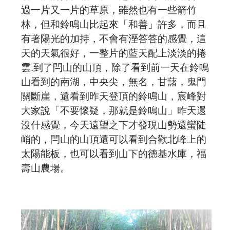
過一片又一片的草原，雖然也有一些箭竹
林，但和鈴鳴山比起來「和善」許多，而且
有著陽光的加持，不會有溼答答的感覺，這
天的天氣很好，一整片的藍天配上淡淡的捲
雲
.
到了閂山的山頂，除了看到前一天在鈴鳴
山看到的南湖，中央尖，無名，甘藷，鬼門
關斷崖，還看到昨天登頂的鈴鳴山，宸峰對
大家說「不要懷疑，那就是鈴鳴山」昨天還
沒什感覺，今天遠望之下才發現山勢還蠻陡
峭的，閂山的山頂還可以看到合歡北峰上的
太陽能板，也可以看到山下的德基水庫，福
壽山農場。