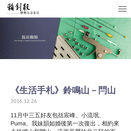
關於賴院長
威塑抽脂介紹
抽脂雕塑
自體脂肪移植
隆乳手術
《生活手札》鈴鳴山－閂山
案例分享
2016.12.26
11
月中三五好友包括宸峰、小流氓、
賴院長觀點
Puma
、我妹韻如婚後第一次復出，相約來