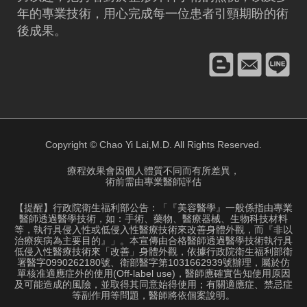
年的專業技術，用心完成每一位患者引頸期盼的術
後成果。
Copyright © Chao Yi Lai,M.D. All Rights Reserved.
療程效果會因個人體質不同而有所差異，
術前需由專業醫師評估
【提醒】行政院衛生福利部公告：「『美容醫學』一般係指由專業
醫師透過醫學技術，如：手術、藥物、醫療器械、生物科技材料
等，執行具侵入性或低侵入性醫療技術來改善身體外觀，而『非以
治療疾病為主要目的』」。本宣傳由合格醫師透過醫學技術執行具
低侵入性醫療技術來「改善」身體外觀，依據行政院衛生福利部衛
署醫字0990262180號、衛部醫字第1031662939號辦理，屬於仿
單核准適應症外的使用(Off-label use)，醫師應確實告知使用原因
及可能造成的風險，並取得其同意始得使用；有關適應症、禁忌症
等副作用等問題，醫師將依個案說明。