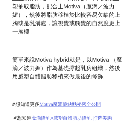
塑
抽取脂肪，配合上
Motiva
（魔滴
／
波力
媚），然後將脂肪移植於比較容易欠缺的上
胸或是乳溝處，讓視覺或觸覺的自然度更上
一層樓。
簡單來說
Motiva hybrid
就是，以
Motiva
（魔
滴
／
波力媚）作為基礎撐起乳房組織，然後
用威塑自體脂肪移植來做最後的修飾。
＃
想知道更多
Motiva魔滴優缺點祕密全公開
＃
想知道
魔滴隆乳×威塑自體脂肪隆乳 打造美胸