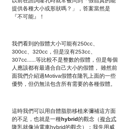
以前在諮詢隆乳時就常被問到「假體真的能
提供各種大小或形狀嗎？」，答案當然是
『不可能』！
我們看到的假體大小可能有
250cc
、
300cc
、320cc
，但是沒有
253cc
、
307cc......
等比較不是整數的假體，但是每個
人應該都有最適合自己大小的假體， 雖然前
面我們介紹過
Motiva
假體在隆乳上面的一些
優勢，但仍無法包含所有需要的各種假體。
這時我們可以用自體脂肪移植來彌補這方面
的不足，也就是一種
hybrid
的觀念（
複合式
隆乳
就像油電車
hybrid
的觀念）；我先用
威