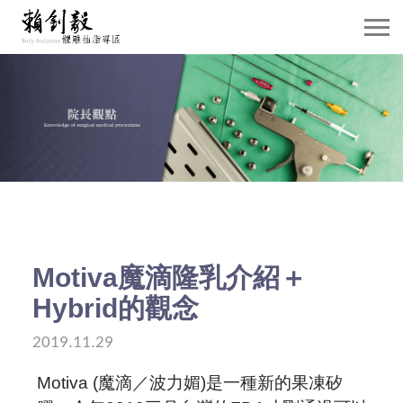
關於賴院長
威塑抽脂介紹
抽脂雕塑
自體脂肪移植
隆乳手術
Motiva魔滴隆乳介紹＋
Hybrid的觀念
案例分享
2019.11.29
賴院長觀點
Motiva (
魔滴
／
波力媚
)
是一種新的果凍矽