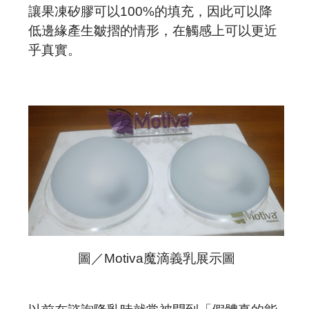
讓果凍矽膠可以
100%
的填充，因此可以降
低邊緣產生皺摺的情形，在觸感上可以更近
乎真實。
圖／Motiva魔滴義乳展示圖