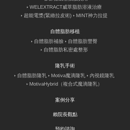
WELEXTRACT威萃脂肪溶液治療
超能電漿(緊緻拉皮術)
MINT神力拉提
自體脂肪移植
自體脂肪補臉
自體脂肪豐臀
自體脂肪私密處整形
隆乳手術
自體脂肪隆乳
Motiva魔滴隆乳
內視鏡隆乳
MotivaHybrid（複合式魔滴隆乳）
案例分享
賴院長觀點
預約諮詢