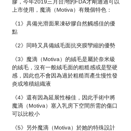
預約諮詢
膠，今年2019三月台灣的
FDA
才剛通過可以
上市使用，魔滴（
Motiva
）有幾個特色：
《1》具備光滑面果凍矽膠自然觸感佳的優
點
《2》同時又具備絨毛面抗夾膜孿縮的優勢
《3》魔滴（
Motiva
）的絨毛是屬於奈米級
的絨毛，沒有一般絨毛面的粗糙感或是堅硬
感，因此也不會因為過於粗糙而產生慢性發
炎或堆積組織液
《4》
還有因為延展性極佳，因此手術中將
魔滴（
Motiva
）塞入乳房下空間所需的傷口
可以比較小
《5》另外魔滴（
Motiva
）於她的特殊設計